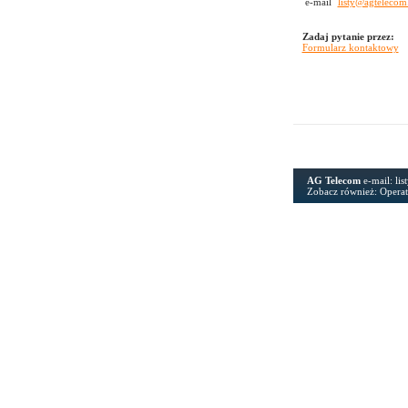
e-mail
listy@agtelecom
Zadaj pytanie przez:
Formularz kontaktowy
AG Telecom
e-mail:
li
Zobacz również:
Operat