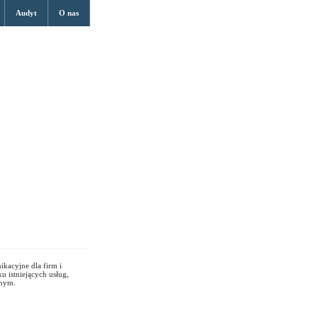
Audyt
O nas
ikacyjne dla firm i
u istniejących usług,
jnym.