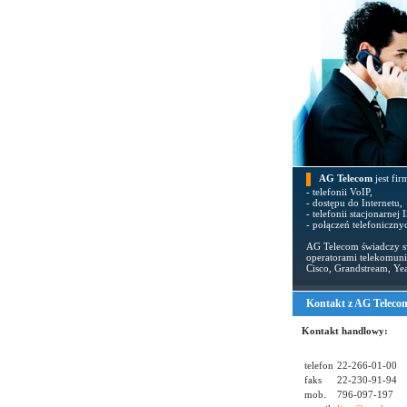
AG Telecom
jest fir
- telefonii VoIP,
- dostępu do Internetu,
- telefonii stacjonarnej
- połączeń telefoniczny
AG Telecom świadczy sw
operatorami telekomuni
Cisco, Grandstream, Yea
Kontakt z AG Teleco
Kontakt handlowy:
telefon
22-266-01-00
faks
22-230-91-94
mob.
796-097-197