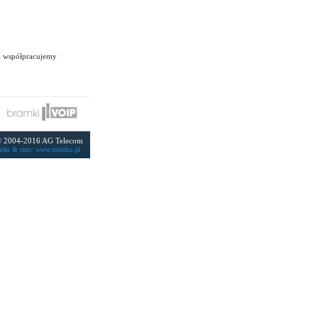
i współpracujemy
 2004-2016 AG Telecom
jekt &
cms
:
www.zstudio.pl