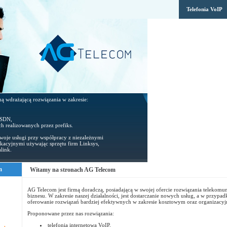
Telefonia VoIP
mą wdrażającą rozwiązania w zakresie:
 ISDN,
ch realizowanych przez prefiks.
oje usługi przy współpracy z niezależnymi
kacyjnymi używając sprzętu firm Linksys,
link.
m
Witamy na stronach AG Telecom
AG Telecom jest firmą doradczą, posiadającą w swojej ofercie rozwiązania telekomun
biznesu. W zakresie naszej działalności, jest dostarczanie nowych usług, a w przypadk
oferowanie rozwiązań bardziej efektywnych w zakresie kosztowym oraz organizacy
Proponowane przez nas rozwiązania:
telefonia internetowa VoIP,