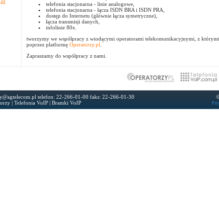
.pl
telefonia stacjonarna - linie analogowe,
telefonia stacjonarna - łącza ISDN BRA i ISDN PRA,
dostęp do Internetu (głównie łącza symetryczne),
łącza transmisji danych,
infolinie 80x.
tworzymy we współpracy z wiodącymi operatorami telekomunikacyjnymi, z którym
poprzez platformę
Operatorzy.pl
.
Zapraszamy do współpracy z nami.
sty@agtelecom.pl
telefon: 22-266-01-00 faks: 22-266-01-30
©
orzy
|
Telefonia VoIP
|
Bramki VoIP
Pro